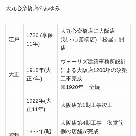
大丸心斎橋店のあゆみ
大丸心斎橋店に大阪店
1726 (享保
江戸
(現・心斎橋店)「松屋」開
11年)
店
ヴォーリズ建築事務所設計
1918年(大
による大阪店1200坪の改築
大正
正7年)
工事完成
※1920年 全焼
1922年(大
大阪店第1期工事竣工
正11年)
大阪店第4期工事 御堂筋
1933年(昭
側の店舗が完成
昭和