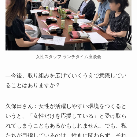
女性スタッフ ランチタイム座談会
―今後、取り組みを広げていくうえで意識してい
ることはありますか？
久保田さん：女性が活躍しやすい環境をつくると
いうと、「女性だけを応援している」と受け取ら
れてしまうこともあるかもしれません。でも、私
たちが目指しているのは、性別に関わらず、それ