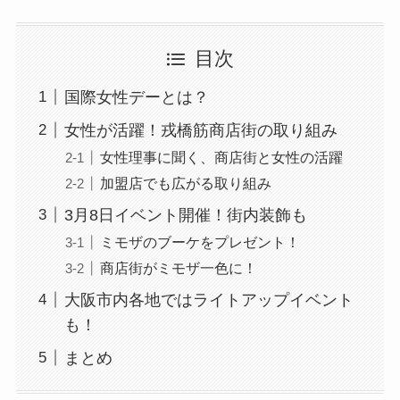
目次
国際女性デーとは？
女性が活躍！戎橋筋商店街の取り組み
女性理事に聞く、商店街と女性の活躍
加盟店でも広がる取り組み
3月8日イベント開催！街内装飾も
ミモザのブーケをプレゼント！
商店街がミモザ一色に！
大阪市内各地ではライトアップイベント
も！
まとめ