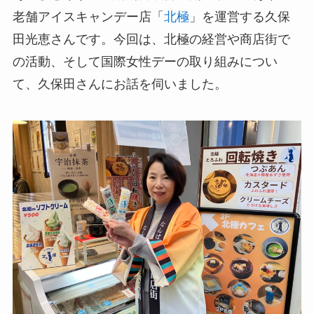
老舗アイスキャンデー店「
北極
」を運営する久保
田光恵さんです。今回は、北極の経営や商店街で
の活動、そして国際女性デーの取り組みについ
て、久保田さんにお話を伺いました。