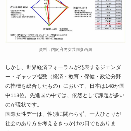
資料：内閣府男女共同参画局
しかし、世界経済フォーラムが発表するジェンダ
ー・ギャップ指数（経済・教育・保健・政治分野
の指標を総合したもの）において、日本は148か国
中118位。先進国の中では、依然として課題が多い
のが現状です。
国際女性デーは、性別に関わらず、一人ひとりが
社会のあり方を考えるきっかけの日でもありま