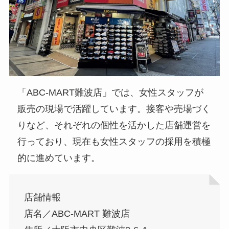
「ABC-MART難波店」では、女性スタッフが
販売の現場で活躍しています。接客や売場づく
りなど、それぞれの個性を活かした店舗運営を
行っており、現在も女性スタッフの採用を積極
的に進めています。
店舗情報
店名／ABC-MART 難波店