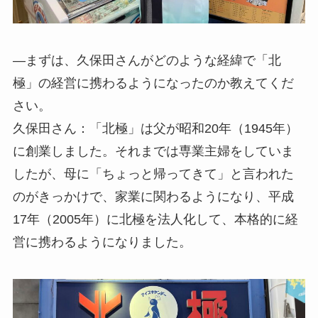
―まずは、久保田さんがどのような経緯で「北
極」の経営に携わるようになったのか教えてくだ
さい。
久保田さん：「北極」は父が昭和20年（1945年）
に創業しました。それまでは専業主婦をしていま
したが、母に「ちょっと帰ってきて」と言われた
のがきっかけで、家業に関わるようになり、平成
17年（2005年）に北極を法人化して、本格的に経
営に携わるようになりました。