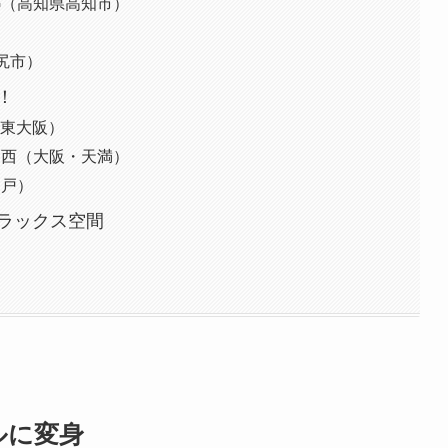
ING（高知県高知市）
）
塩尻市）
！
阪・東大阪）
ION 関西（大阪・天満）
神戸）
ラックス空間
ルに
変身