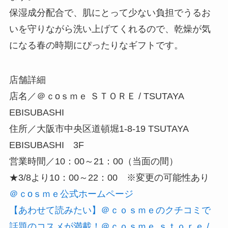
保湿成分配合で、肌にとって少ない負担でうるお
いを守りながら洗い上げてくれるので、乾燥が気
になる春の時期にぴったりなギフトです。
店舗詳細
店名／＠ｃoｓｍｅ ＳＴＯＲＥ / TSUTAYA
EBISUBASHI
住所／大阪市中央区道頓堀1-8-19 TSUTAYA
EBISUBASHI 3F
営業時間／10：00～21：00（当面の間）
★3/8より10：00～22：00 ※変更の可能性あり
＠ｃoｓｍｅ公式ホームページ
【あわせて読みたい】＠ｃｏｓｍｅのクチコミで
話題のコスメが満載！＠ｃｏｓｍｅ ｓｔｏｒｅ /